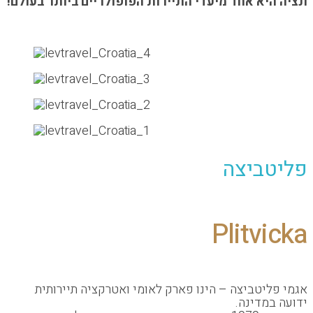
יא אחד מיעדי התיירות הפופולריים ביותר בעולם!
ביצה
Plitv
יטביצה – הינו פארק לאומי ואטרקציה תיירותית
מדינה.