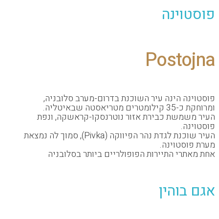
וינה
Posto
ה הינה עיר השוכנת בדרום-מערב סלובניה,
אסטה שבאיטליה.
משת כבירת אזור נוטרנסקו-קראשקה, ונפת
ה.
העיר שוכנת לגדת נהר הפיווקה (Pivka), סמוך לה נמצאת
סטוינה.
רי התיירות הפופולריים ביותר בסלובניה
והין