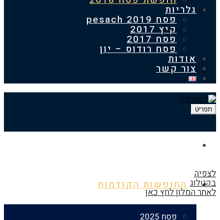
חופשת פסח 2018
ריות
פסח 2019 pesach
קיץ 2017
פסח 2017
פסח רודוס – יון
דות
ר קשר
דף הבית
החופשות הקודמות
לון לחץ כאן
פסח 2025