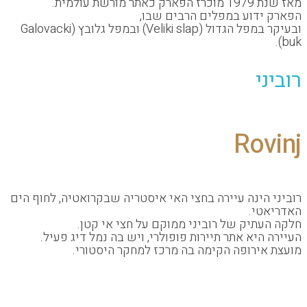
שת עולמית.
דוע במפלים הרבים שבו,
ובעיקר במפל הגדול (Veliki slap) ובמפל גלובץ (Galovacki
י
Ro
הינה עיירה בחצי האי איסטריה שבקרואטיה, לחוף הים
י.
תיק של רוביני ממוקם על חצי אי קטן.
היא אתר תיירות פופולרי, ויש בה נמל דיג פעיל.
ירופה הקימה בה מרכז למחקר היסטורי.