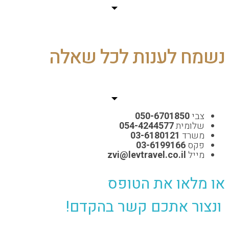
ח לענות לכל שאלה
י
050-6701850
ומית
054-4244577
שרד
03-6180121
קס
03-6199166
יל
zvi@levtravel.co.il
לאו את הטופס
ר אתכם קשר בהקדם!