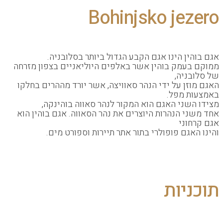
Bohinjsko je
ין הינו אגם הקבע הגדול ביותר בסלובניה.
עמק בוהין אשר באלפים היוליאניים בצפון מזרחה
ניה,
זן על ידי הנהר סאוויצה, אשר יורד מההרים בחלקו
ת מפל.
שני האגם הוא המקור לנהר סאווה בוהינקה,
י הנהרות היוצרים את נהר הסאווה. אגם בוהין הוא
וני
אגם פופולרי בתור אתר תיירות וספורט מים.
יות