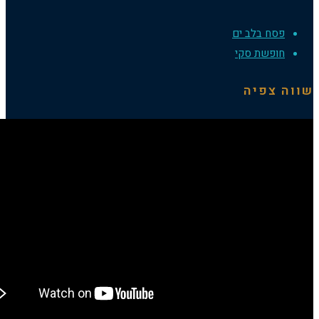
ח בלב ים
פשת סקי
צפיה