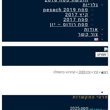
חופשת פסח 2018
ריות
פסח 2019 pesach
קיץ 2017
פסח 2017
פסח רודוס – יון
דות
ר קשר
דף הבית
ץ
»
קיץ 2019
»
קניונינג-בויאמלה
החופשות הקודמות
התקשרות
פסח 2025