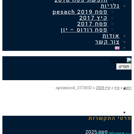
חופשת פסח 2018
ריות
פסח 2019 pesach
קיץ 2017
פסח 2017
פסח רודוס – יון
דות
ר קשר
דף הבית
ץ
»
קיץ 2019
»
1372032_optimized
החופשות הקודמות
התקשרות
פסח 2025